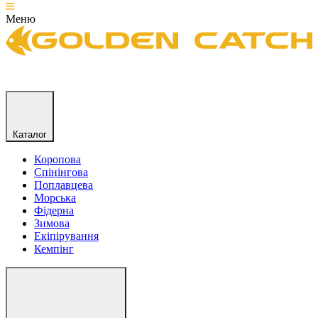
Меню
Каталог
Коропова
Спінінгова
Поплавцева
Морська
Фідерна
Зимова
Екіпірування
Кемпінг