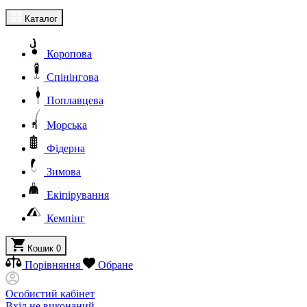
Каталог
Коропова
Спінінгова
Поплавцева
Морська
Фідерна
Зимова
Екіпірування
Кемпінг
Кошик
0
Порівняння
Обране
Особистий кабінет
Вхід не виконаний