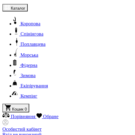
Каталог
Коропова
Спінінгова
Поплавцева
Морська
Фідерна
Зимова
Екіпірування
Кемпінг
Кошик
0
Порівняння
Обране
Особистий кабінет
Вхід не виконаний