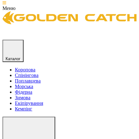
Меню
Каталог
Коропова
Спінінгова
Поплавцева
Морська
Фідерна
Зимова
Екіпірування
Кемпінг