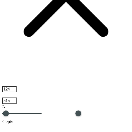
г.
г.
Серія