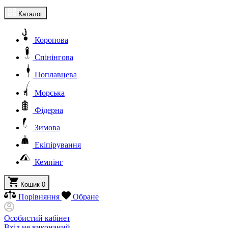
Каталог
Коропова
Спінінгова
Поплавцева
Морська
Фідерна
Зимова
Екіпірування
Кемпінг
Кошик
0
Порівняння
Обране
Особистий кабінет
Вхід не виконаний