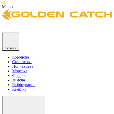
Меню
Каталог
Коропова
Спінінгова
Поплавцева
Морська
Фідерна
Зимова
Екіпірування
Кемпінг