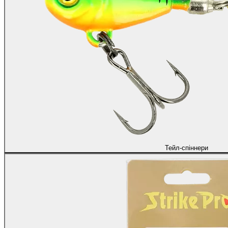
Тейл-спіннери