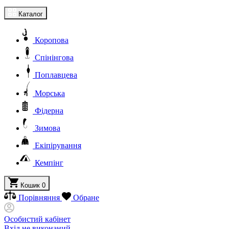
Каталог
Коропова
Спінінгова
Поплавцева
Морська
Фідерна
Зимова
Екіпірування
Кемпінг
Кошик
0
Порівняння
Обране
Особистий кабінет
Вхід не виконаний