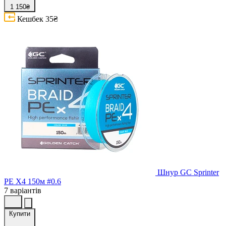
1 150₴
Кешбек
35₴
Шнур GC Sprinter
PE X4 150м #0.6
7 варіантів
Купити