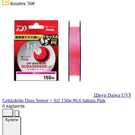
Кешбек
56₴
Шнур Daiwa UVF
Gekkabijin Dura Sensor + Si2 150м #0.6 Sakura Pink
6 варіантів
Купити