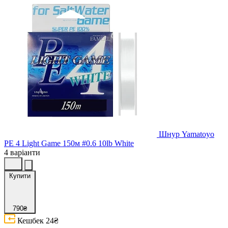
Шнур Yamatoyo
PE 4 Light Game 150м #0.6 10lb White
4 варіанти
Купити
790₴
Кешбек
24₴