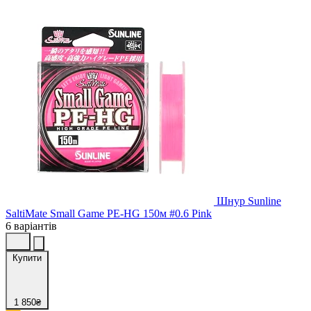
Шнур Sunline
SaltiMate Small Game PE-HG 150м #0.6 Pink
6 варіантів
Купити
1 850₴