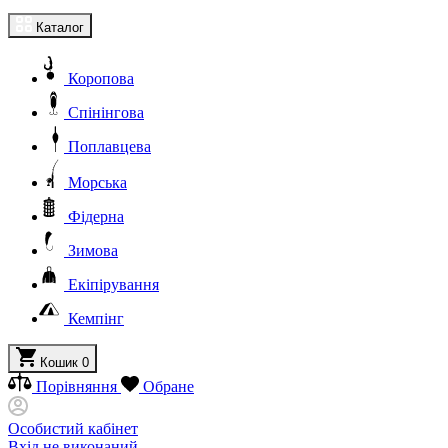
Каталог
Коропова
Спінінгова
Поплавцева
Морська
Фідерна
Зимова
Екіпірування
Кемпінг
Кошик
0
Порівняння
Обране
Особистий кабінет
Вхід не виконаний