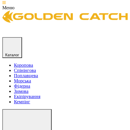
Меню
Каталог
Коропова
Спінінгова
Поплавцева
Морська
Фідерна
Зимова
Екіпірування
Кемпінг