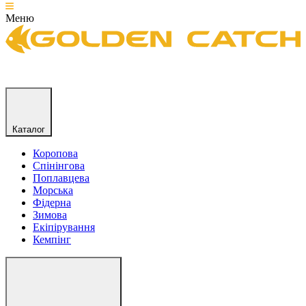
Меню
Каталог
Коропова
Спінінгова
Поплавцева
Морська
Фідерна
Зимова
Екіпірування
Кемпінг