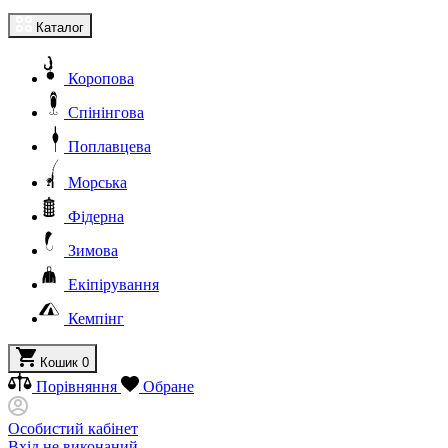
Каталог
Коропова
Спінінгова
Поплавцева
Морська
Фідерна
Зимова
Екіпірування
Кемпінг
Кошик
0
Порівняння
Обране
Особистий кабінет
Вхід не виконаний