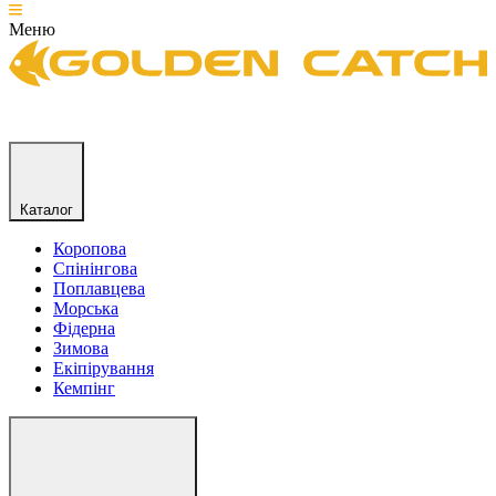
Меню
Каталог
Коропова
Спінінгова
Поплавцева
Морська
Фідерна
Зимова
Екіпірування
Кемпінг