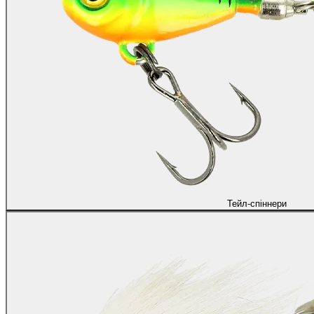
Тейл-спіннери