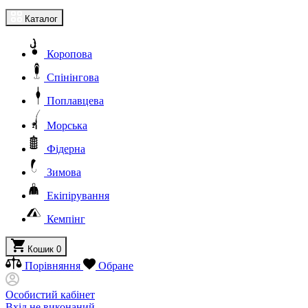
Каталог
Коропова
Спінінгова
Поплавцева
Морська
Фідерна
Зимова
Екіпірування
Кемпінг
Кошик
0
Порівняння
Обране
Особистий кабінет
Вхід не виконаний