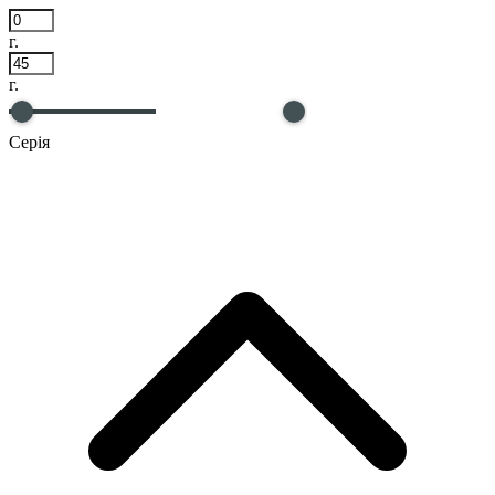
г.
г.
Серія