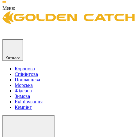
Меню
Каталог
Коропова
Спінінгова
Поплавцева
Морська
Фідерна
Зимова
Екіпірування
Кемпінг