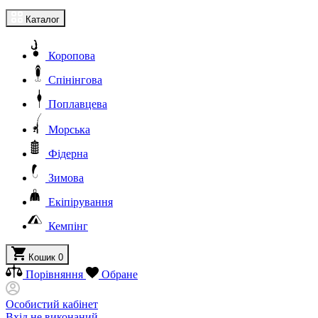
Каталог
Коропова
Спінінгова
Поплавцева
Морська
Фідерна
Зимова
Екіпірування
Кемпінг
Кошик
0
Порівняння
Обране
Особистий кабінет
Вхід не виконаний