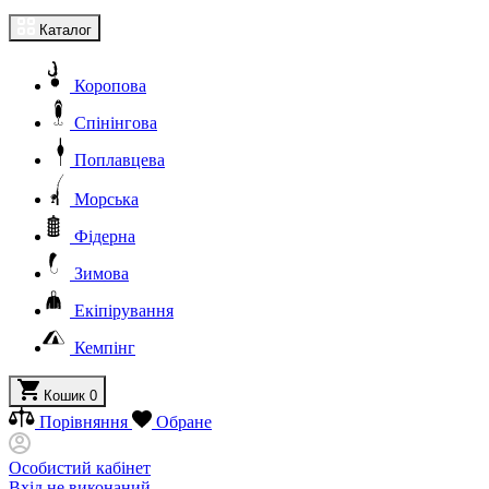
Каталог
Коропова
Спінінгова
Поплавцева
Морська
Фідерна
Зимова
Екіпірування
Кемпінг
Кошик
0
Порівняння
Обране
Особистий кабінет
Вхід не виконаний