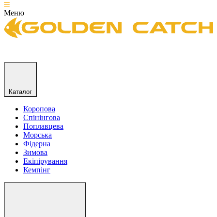
Меню
Каталог
Коропова
Спінінгова
Поплавцева
Морська
Фідерна
Зимова
Екіпірування
Кемпінг