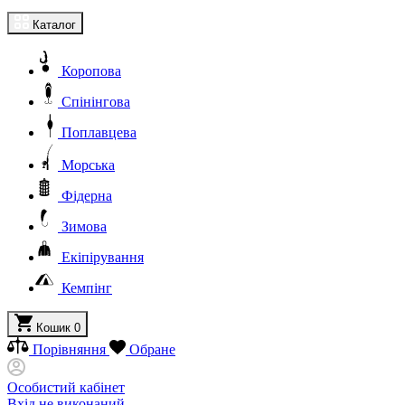
Каталог
Коропова
Спінінгова
Поплавцева
Морська
Фідерна
Зимова
Екіпірування
Кемпінг
Кошик
0
Порівняння
Обране
Особистий кабінет
Вхід не виконаний