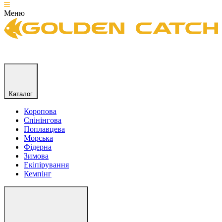
Меню
Каталог
Коропова
Спінінгова
Поплавцева
Морська
Фідерна
Зимова
Екіпірування
Кемпінг