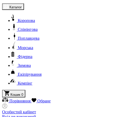
Каталог
Коропова
Спінінгова
Поплавцева
Морська
Фідерна
Зимова
Екіпірування
Кемпінг
Кошик
0
Порівняння
Обране
Особистий кабінет
Вхід не виконаний