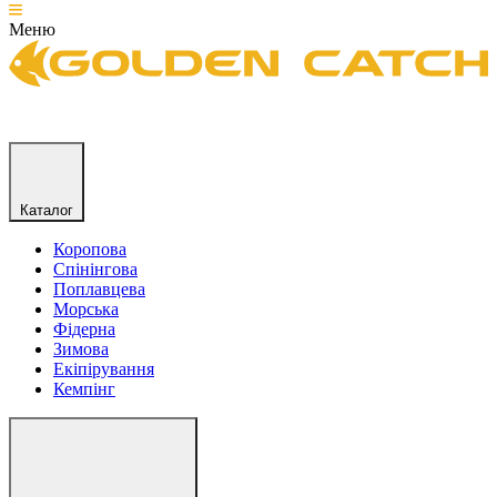
Меню
Каталог
Коропова
Спінінгова
Поплавцева
Морська
Фідерна
Зимова
Екіпірування
Кемпінг