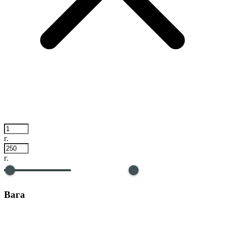
г.
г.
Вага