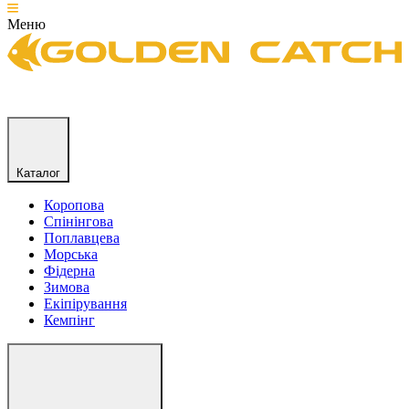
Меню
Каталог
Коропова
Спінінгова
Поплавцева
Морська
Фідерна
Зимова
Екіпірування
Кемпінг