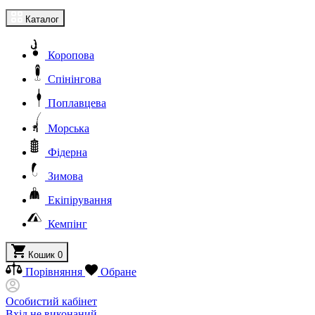
Каталог
Коропова
Спінінгова
Поплавцева
Морська
Фідерна
Зимова
Екіпірування
Кемпінг
Кошик
0
Порівняння
Обране
Особистий кабінет
Вхід не виконаний