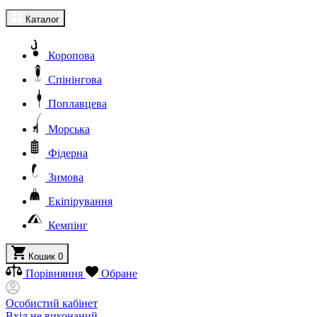
Каталог
Коропова
Спінінгова
Поплавцева
Морська
Фідерна
Зимова
Екіпірування
Кемпінг
Кошик
0
Порівняння
Обране
Особистий кабінет
Вхід не виконаний