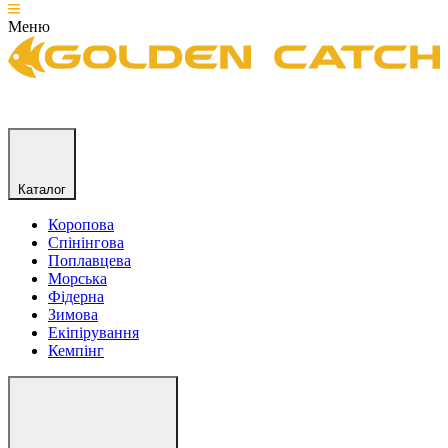
Меню
Каталог
Коропова
Спінінгова
Поплавцева
Морська
Фідерна
Зимова
Екіпірування
Кемпінг