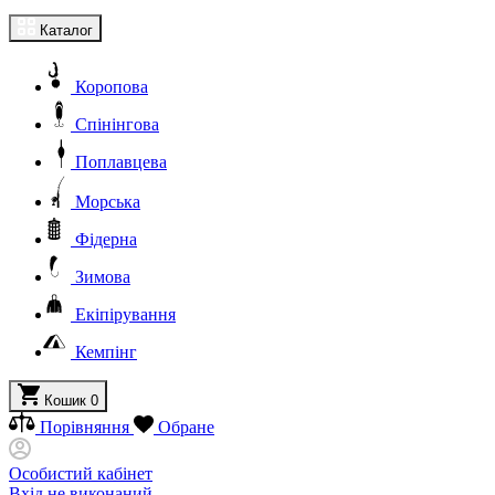
Каталог
Коропова
Спінінгова
Поплавцева
Морська
Фідерна
Зимова
Екіпірування
Кемпінг
Кошик
0
Порівняння
Обране
Особистий кабінет
Вхід не виконаний