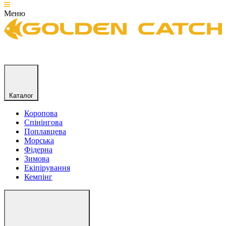
Меню
Каталог
Коропова
Спінінгова
Поплавцева
Морська
Фідерна
Зимова
Екіпірування
Кемпінг