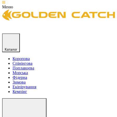
Меню
Каталог
Коропова
Спінінгова
Поплавцева
Морська
Фідерна
Зимова
Екіпірування
Кемпінг