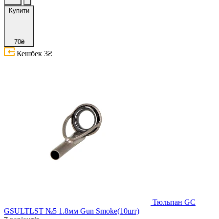
Купити
70₴
Кешбек
3₴
Тюльпан GC
GSULTLST №5 1.8мм Gun Smoke(10шт)