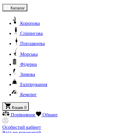
Каталог
Коропова
Спінінгова
Поплавцева
Морська
Фідерна
Зимова
Екіпірування
Кемпінг
Кошик
0
Порівняння
Обране
Особистий кабінет
Вхід не виконаний