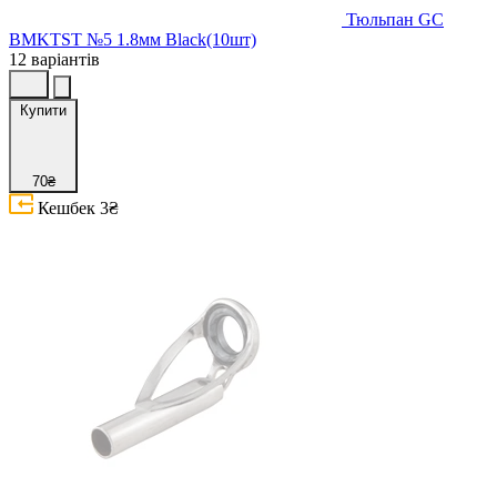
Тюльпан GC
BMKTST №5 1.8мм Black(10шт)
12 варіантів
Купити
70₴
Кешбек
3₴