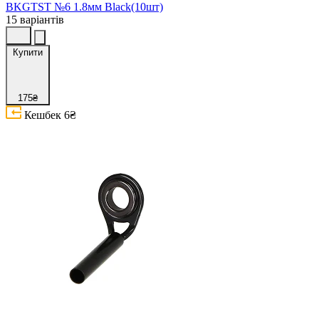
BKGTST №6 1.8мм Black(10шт)
15 варіантів
Купити
175₴
Кешбек
6₴