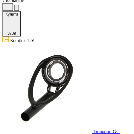
7 варіантів
Купити
370₴
Кешбек
12₴
Тюльпан GC