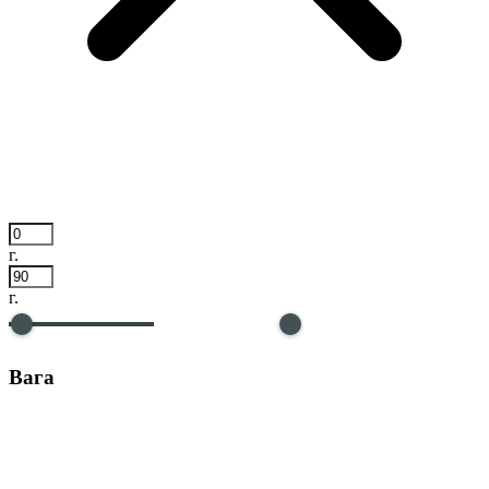
г.
г.
Вага