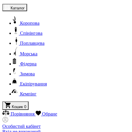
Каталог
Коропова
Спінінгова
Поплавцева
Морська
Фідерна
Зимова
Екіпірування
Кемпінг
Кошик
0
Порівняння
Обране
Особистий кабінет
Вхід не виконаний