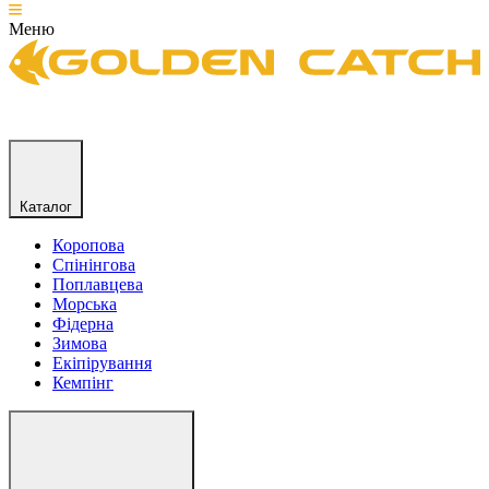
Меню
Каталог
Коропова
Спінінгова
Поплавцева
Морська
Фідерна
Зимова
Екіпірування
Кемпінг