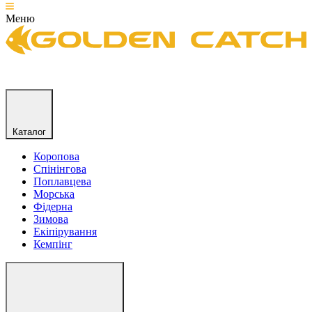
Меню
Каталог
Коропова
Спінінгова
Поплавцева
Морська
Фідерна
Зимова
Екіпірування
Кемпінг