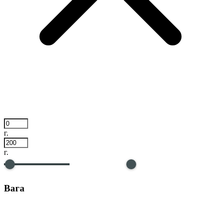
г.
г.
Вага