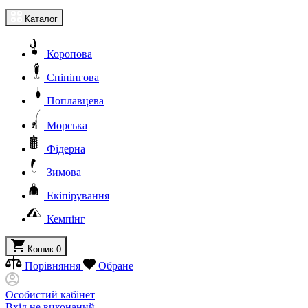
Каталог
Коропова
Спінінгова
Поплавцева
Морська
Фідерна
Зимова
Екіпірування
Кемпінг
Кошик
0
Порівняння
Обране
Особистий кабінет
Вхід не виконаний