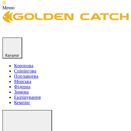
Меню
Каталог
Коропова
Спінінгова
Поплавцева
Морська
Фідерна
Зимова
Екіпірування
Кемпінг