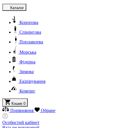
Каталог
Коропова
Спінінгова
Поплавцева
Морська
Фідерна
Зимова
Екіпірування
Кемпінг
Кошик
0
Порівняння
Обране
Особистий кабінет
Вхід не виконаний