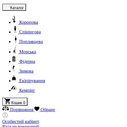
Каталог
Коропова
Спінінгова
Поплавцева
Морська
Фідерна
Зимова
Екіпірування
Кемпінг
Кошик
0
Порівняння
Обране
Особистий кабінет
Вхід не виконаний