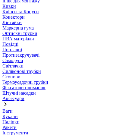
Інше для монтажу
Кивки
Кліпси та Конуси
Конектори
Лінтяйки
Маркерна гума
Обтискні трубки
ПВА матеріали
Повідці
Поплавці
Протизакручувачі
Самодури
Світлячки
Силіконові трубки
Стопори
Термоусадочні трубки
Фіксатори приманок
Штучні насадки
Аксесуари
Ваги
Кукани
Наліпки
Ракети
Інструменти