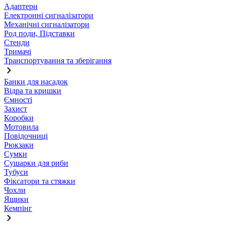
Адаптери
Електронні сигналізатори
Механічні сигналізатори
Род поди, Підставки
Стенди
Тримачі
Транспортування та зберігання
Банки для насадок
Відра та кришки
Ємності
Захист
Коробки
Мотовила
Повідочниці
Рюкзаки
Сумки
Сушарки для риби
Тубуси
Фіксатори та стяжки
Чохли
Ящики
Кемпінг