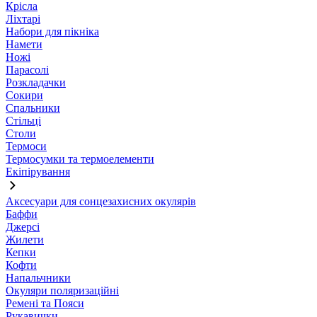
Крісла
Ліхтарі
Набори для пікніка
Намети
Ножі
Парасолі
Розкладачки
Сокири
Спальники
Стільці
Столи
Термоси
Термосумки та термоелементи
Екіпірування
Аксесуари для сонцезахисних окулярів
Баффи
Джерсі
Жилети
Кепки
Кофти
Напальчники
Окуляри поляризаційні
Ремені та Пояси
Рукавички