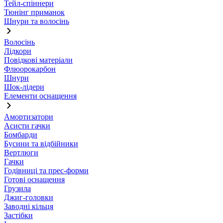
Тейл-спіннери
Тюнінг приманок
Шнури та волосінь
Волосінь
Лідкори
Повідкові матеріали
Флюорокарбон
Шнури
Шок-лідери
Елементи оснащення
Амортизатори
Асисти гачки
Бомбарди
Бусини та відбійники
Вертлюги
Гачки
Годівниці та прес-форми
Готові оснащення
Грузила
Джиг-головки
Заводні кільця
Застібки