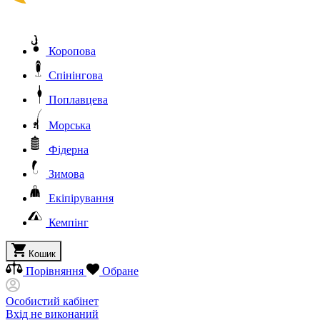
Коропова
Спінінгова
Поплавцева
Морська
Фідерна
Зимова
Екіпірування
Кемпінг
Кошик
Порівняння
Обране
Особистий кабінет
Вхід не виконаний