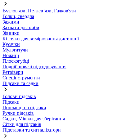
Вузлов'язи, Петлев’язи, Гачков'язи
Голки, свердла
Зажими
Захвати для риби
Зівники
Кілочки для вимірювання дистанції
Кусачки
Мультитули
Ножиці
Плоскогубці
Подрібнювачі підгодовування
Ретрівери
Спецінструменти
Підсаки та садки
Голови підсаків
Підсаки
Поплавці на підсаки
Ручки підсаків
Садки, Мішки для зберігання
Сітки для підсаків
Підставки та сигналізатори