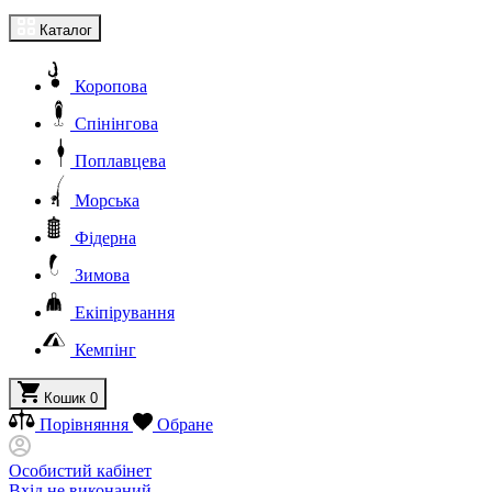
Каталог
Коропова
Спінінгова
Поплавцева
Морська
Фідерна
Зимова
Екіпірування
Кемпінг
Кошик
0
Порівняння
Обране
Особистий кабінет
Вхід не виконаний