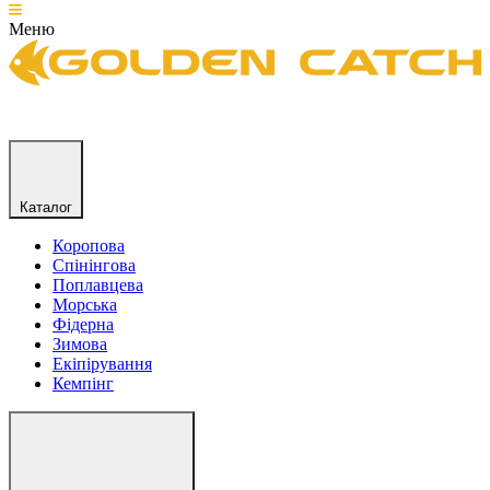
Меню
Каталог
Коропова
Спінінгова
Поплавцева
Морська
Фідерна
Зимова
Екіпірування
Кемпінг