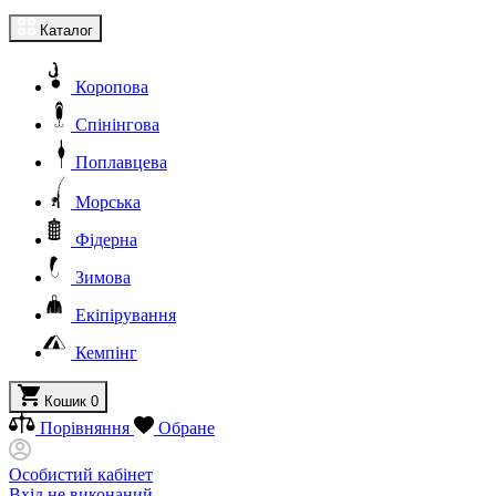
Каталог
Коропова
Спінінгова
Поплавцева
Морська
Фідерна
Зимова
Екіпірування
Кемпінг
Кошик
0
Порівняння
Обране
Особистий кабінет
Вхід не виконаний