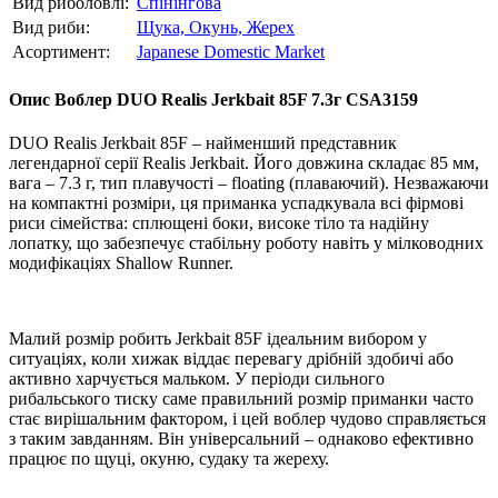
Вид риболовлі:
Спінінгова
Вид риби:
Щука,
Окунь,
Жерех
Асортимент:
Japanese Domestic Market
Опис
Воблер DUO Realis Jerkbait 85F 7.3г CSA3159
DUO Realis Jerkbait 85F – найменший представник
легендарної серії Realis Jerkbait. Його довжина складає 85 мм,
вага – 7.3 г, тип плавучості – floating (плаваючий). Незважаючи
на компактні розміри, ця приманка успадкувала всі фірмові
риси сімейства: сплющені боки, високе тіло та надійну
лопатку, що забезпечує стабільну роботу навіть у мілководних
модифікаціях Shallow Runner.
Малий розмір робить Jerkbait 85F ідеальним вибором у
ситуаціях, коли хижак віддає перевагу дрібній здобичі або
активно харчується мальком. У періоди сильного
рибальського тиску саме правильний розмір приманки часто
стає вирішальним фактором, і цей воблер чудово справляється
з таким завданням. Він універсальний – однаково ефективно
працює по щуці, окуню, судаку та жереху.