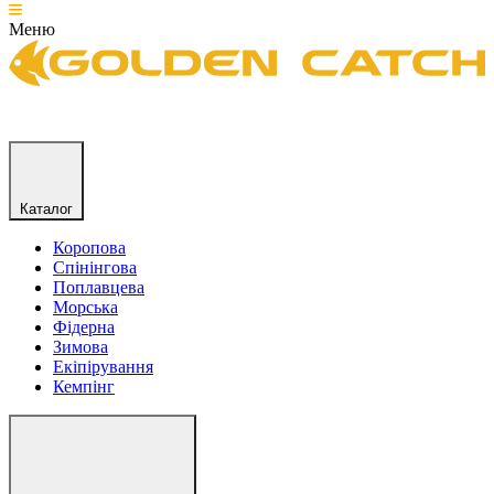
Меню
Каталог
Коропова
Спінінгова
Поплавцева
Морська
Фідерна
Зимова
Екіпірування
Кемпінг