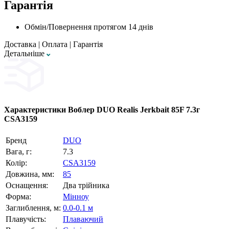
Гарантія
Обмін/Повернення протягом 14 днів
Доставка
|
Оплата
|
Гарантія
Детальнiше
Характеристики
Воблер DUO Realis Jerkbait 85F 7.3г
CSA3159
Бренд
DUO
Вага, г:
7.3
Колір:
CSA3159
Довжина, мм:
85
Оснащення:
Два трійника
Форма:
Мінноу
Заглиблення, м:
0.0-0.1 м
Плавучість:
Плаваючий