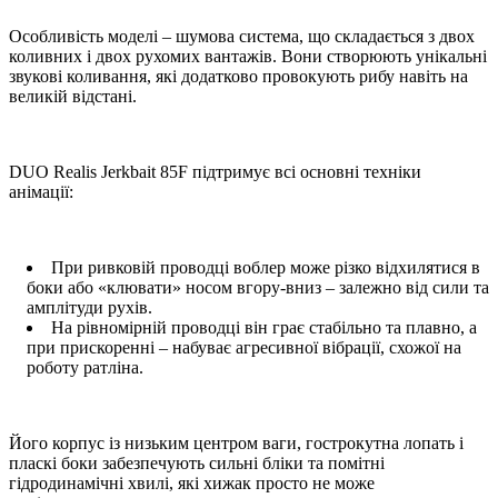
Особливість моделі – шумова система, що складається з двох
коливних і двох рухомих вантажів. Вони створюють унікальні
звукові коливання, які додатково провокують рибу навіть на
великій відстані.
DUO Realis Jerkbait 85F підтримує всі основні техніки
анімації:
При ривковій проводці воблер може різко відхилятися в
боки або «клювати» носом вгору-вниз – залежно від сили та
амплітуди рухів.
На рівномірній проводці він грає стабільно та плавно, а
при прискоренні – набуває агресивної вібрації, схожої на
роботу ратліна.
Його корпус із низьким центром ваги, гострокутна лопать і
пласкі боки забезпечують сильні бліки та помітні
гідродинамічні хвилі, які хижак просто не може