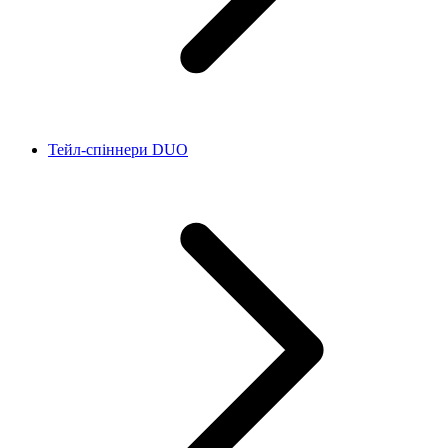
Тейл-спіннери DUO