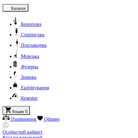
Каталог
Коропова
Спінінгова
Поплавцева
Морська
Фідерна
Зимова
Екіпірування
Кемпінг
Кошик
0
Порівняння
Обране
Особистий кабінет
Вхід не виконаний