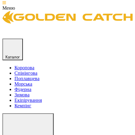
Меню
Каталог
Коропова
Спінінгова
Поплавцева
Морська
Фідерна
Зимова
Екіпірування
Кемпінг