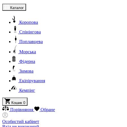
Каталог
Коропова
Спінінгова
Поплавцева
Морська
Фідерна
Зимова
Екіпірування
Кемпінг
Кошик
0
Порівняння
Обране
Особистий кабінет
Вхід не виконаний