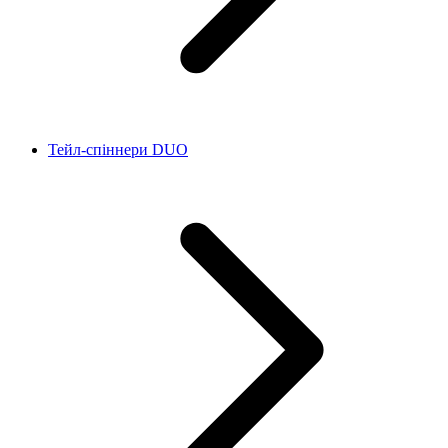
Тейл-спіннери DUO