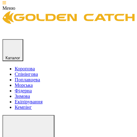
Меню
Каталог
Коропова
Спінінгова
Поплавцева
Морська
Фідерна
Зимова
Екіпірування
Кемпінг