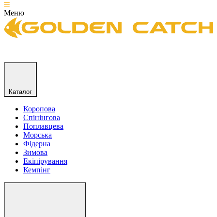
Меню
Каталог
Коропова
Спінінгова
Поплавцева
Морська
Фідерна
Зимова
Екіпірування
Кемпінг