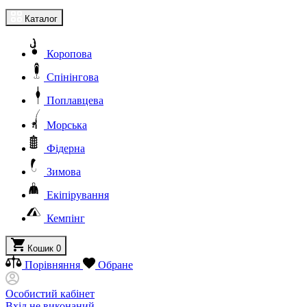
Каталог
Коропова
Спінінгова
Поплавцева
Морська
Фідерна
Зимова
Екіпірування
Кемпінг
Кошик
0
Порівняння
Обране
Особистий кабінет
Вхід не виконаний