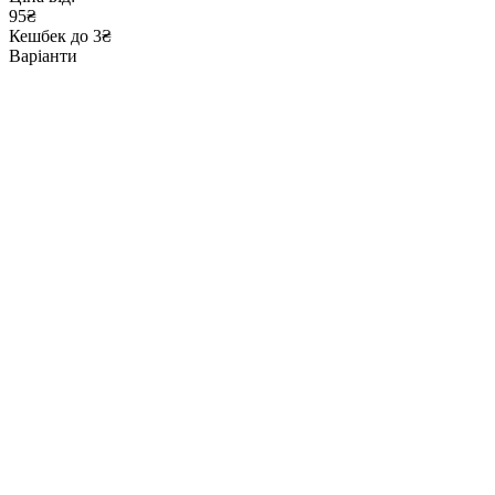
95₴
Кешбек до 3₴
Варіанти