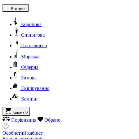
Каталог
Коропова
Спінінгова
Поплавцева
Морська
Фідерна
Зимова
Екіпірування
Кемпінг
Кошик
0
Порівняння
Обране
Особистий кабінет
Вхід не виконаний