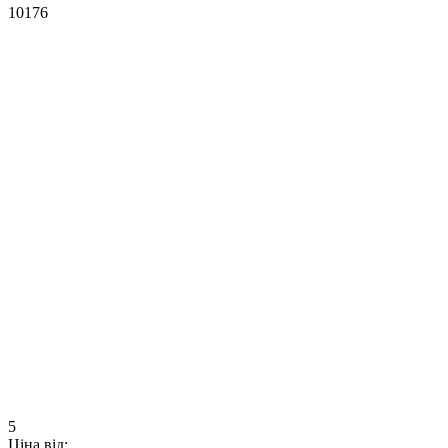
10176
5
Ціна від: