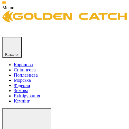
Меню
Каталог
Коропова
Спінінгова
Поплавцева
Морська
Фідерна
Зимова
Екіпірування
Кемпінг