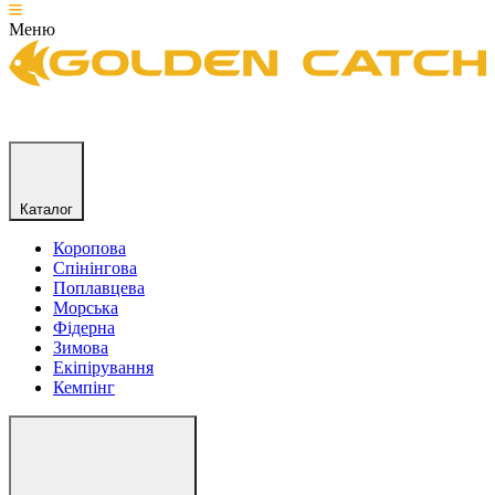
Меню
Каталог
Коропова
Спінінгова
Поплавцева
Морська
Фідерна
Зимова
Екіпірування
Кемпінг