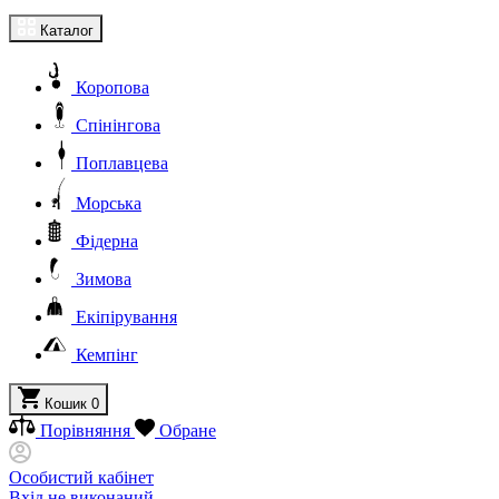
Каталог
Коропова
Спінінгова
Поплавцева
Морська
Фідерна
Зимова
Екіпірування
Кемпінг
Кошик
0
Порівняння
Обране
Особистий кабінет
Вхід не виконаний