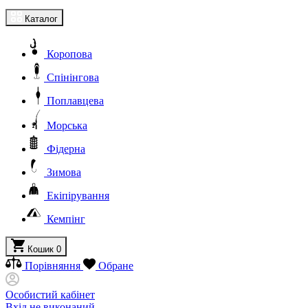
Каталог
Коропова
Спінінгова
Поплавцева
Морська
Фідерна
Зимова
Екіпірування
Кемпінг
Кошик
0
Порівняння
Обране
Особистий кабінет
Вхід не виконаний