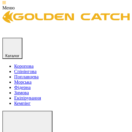
Меню
Каталог
Коропова
Спінінгова
Поплавцева
Морська
Фідерна
Зимова
Екіпірування
Кемпінг