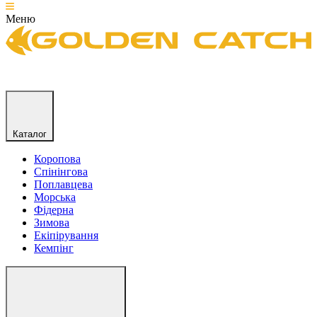
Меню
Каталог
Коропова
Спінінгова
Поплавцева
Морська
Фідерна
Зимова
Екіпірування
Кемпінг