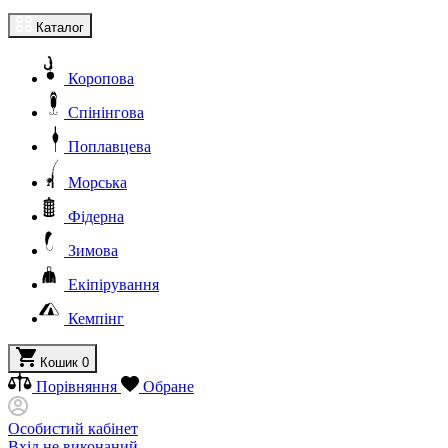
Каталог
Коропова
Спінінгова
Поплавцева
Морська
Фідерна
Зимова
Екіпірування
Кемпінг
Кошик
0
Порівняння
Обране
Особистий кабінет
Вхід не виконаний