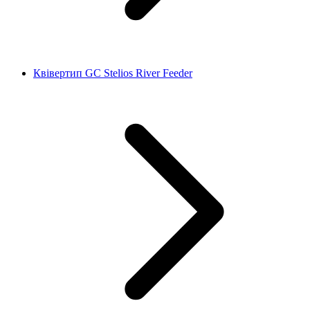
Квівертип GC Stelios River Feeder