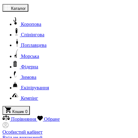
Каталог
Коропова
Спінінгова
Поплавцева
Морська
Фідерна
Зимова
Екіпірування
Кемпінг
Кошик
0
Порівняння
Обране
Особистий кабінет
Вхід не виконаний