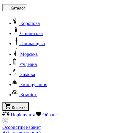
Каталог
Коропова
Спінінгова
Поплавцева
Морська
Фідерна
Зимова
Екіпірування
Кемпінг
Кошик
0
Порівняння
Обране
Особистий кабінет
Вхід не виконаний