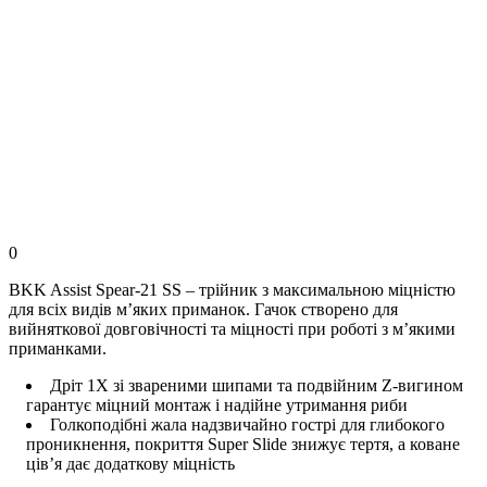
0
BKK Assist Spear-21 SS – трійник з максимальною міцністю
для всіх видів м’яких приманок. Гачок створено для
вийняткової довговічності та міцності при роботі з мʼякими
приманками.
Дріт 1X зі звареними шипами та подвійним Z-вигином
гарантує міцний монтаж і надійне утримання риби
Голкоподібні жала надзвичайно гострі для глибокого
проникнення, покриття Super Slide знижує тертя, а коване
ців’я дає додаткову міцність