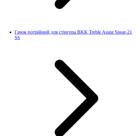
Гачок потрійний для стінгера BKK Treble Assist Spear-21
SS