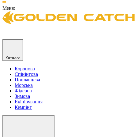
Меню
Каталог
Коропова
Спінінгова
Поплавцева
Морська
Фідерна
Зимова
Екіпірування
Кемпінг