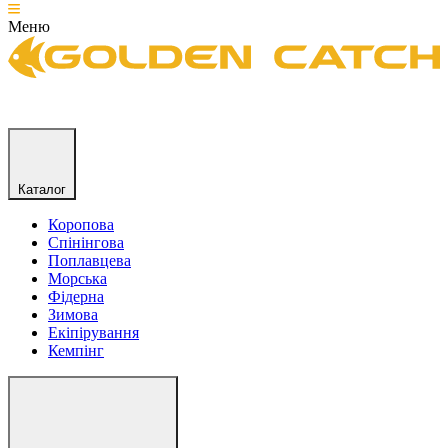
Меню
Каталог
Коропова
Спінінгова
Поплавцева
Морська
Фідерна
Зимова
Екіпірування
Кемпінг