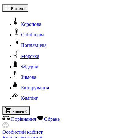
Каталог
Коропова
Спінінгова
Поплавцева
Морська
Фідерна
Зимова
Екіпірування
Кемпінг
Кошик
0
Порівняння
Обране
Особистий кабінет
Вхід не виконаний