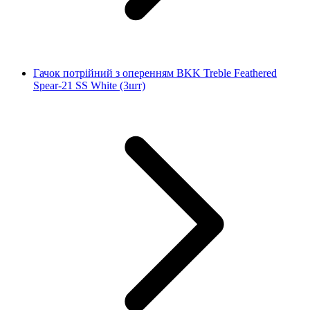
Гачок потрійний з оперенням BKK Treble Feathered
Spear-21 SS White (3шт)