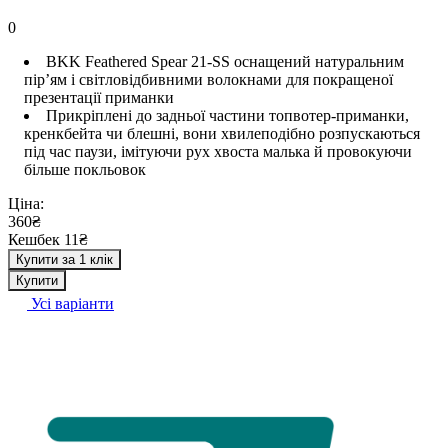
0
BKK Feathered Spear 21-SS оснащений натуральним
пір’ям і світловідбивними волокнами для покращеної
презентації приманки
Прикріплені до задньої частини топвотер-приманки,
кренкбейта чи блешні, вони хвилеподібно розпускаються
під час паузи, імітуючи рух хвоста малька й провокуючи
більше покльовок
Ціна:
360₴
Кешбек 11₴
Купити за 1 клік
Купити
Усі варіанти