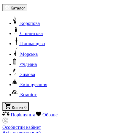
Каталог
Коропова
Спінінгова
Поплавцева
Морська
Фідерна
Зимова
Екіпірування
Кемпінг
Кошик
0
Порівняння
Обране
Особистий кабінет
Вхід не виконаний