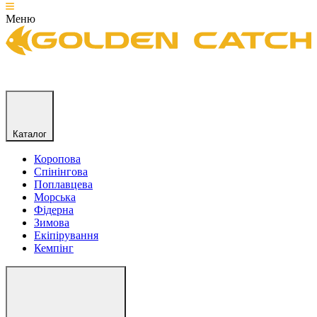
Меню
Каталог
Коропова
Спінінгова
Поплавцева
Морська
Фідерна
Зимова
Екіпірування
Кемпінг