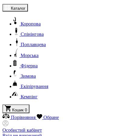
Каталог
Коропова
Спінінгова
Поплавцева
Морська
Фідерна
Зимова
Екіпірування
Кемпінг
Кошик
0
Порівняння
Обране
Особистий кабінет
Вхід не виконаний