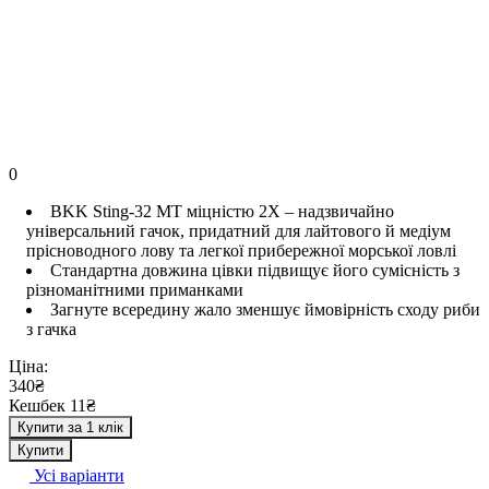
0
BKK Sting-32 MT міцністю 2X – надзвичайно
універсальний гачок, придатний для лайтового й медіум
прісноводного лову та легкої прибережної морської ловлі
Стандартна довжина цівки підвищує його сумісність з
різноманітними приманками
Загнуте всередину жало зменшує ймовірність сходу риби
з гачка
Ціна:
340₴
Кешбек 11₴
Купити за 1 клік
Купити
Усі варіанти