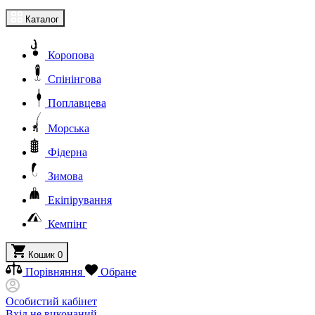
Каталог
Коропова
Спінінгова
Поплавцева
Морська
Фідерна
Зимова
Екіпірування
Кемпінг
Кошик
0
Порівняння
Обране
Особистий кабінет
Вхід не виконаний