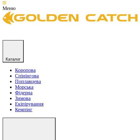
Меню
Каталог
Коропова
Спінінгова
Поплавцева
Морська
Фідерна
Зимова
Екіпірування
Кемпінг