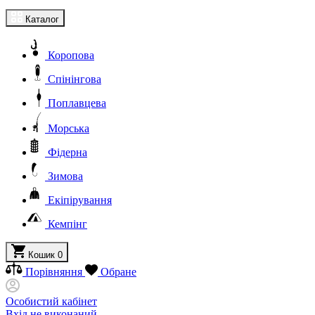
Каталог
Коропова
Спінінгова
Поплавцева
Морська
Фідерна
Зимова
Екіпірування
Кемпінг
Кошик
0
Порівняння
Обране
Особистий кабінет
Вхід не виконаний