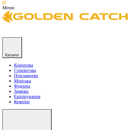
Меню
Каталог
Коропова
Спінінгова
Поплавцева
Морська
Фідерна
Зимова
Екіпірування
Кемпінг