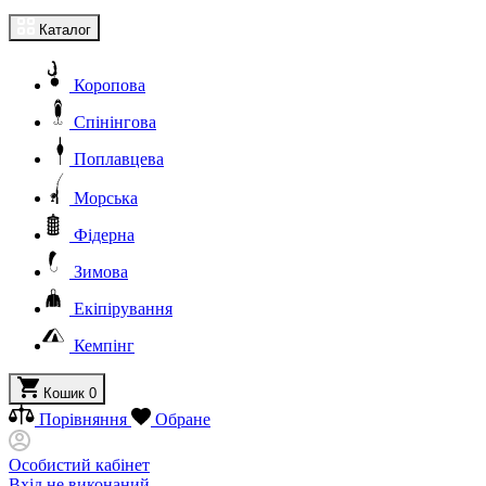
Каталог
Коропова
Спінінгова
Поплавцева
Морська
Фідерна
Зимова
Екіпірування
Кемпінг
Кошик
0
Порівняння
Обране
Особистий кабінет
Вхід не виконаний