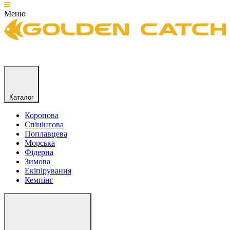
Меню
Каталог
Коропова
Спінінгова
Поплавцева
Морська
Фідерна
Зимова
Екіпірування
Кемпінг