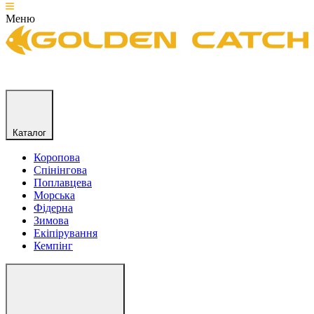
Меню
Каталог
Коропова
Спінінгова
Поплавцева
Морська
Фідерна
Зимова
Екіпірування
Кемпінг