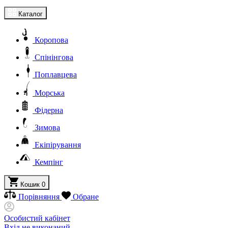
Каталог
Коропова
Спінінгова
Поплавцева
Морська
Фідерна
Зимова
Екіпірування
Кемпінг
Кошик
0
Порівняння
Обране
Особистий кабінет
Вхід не виконаний