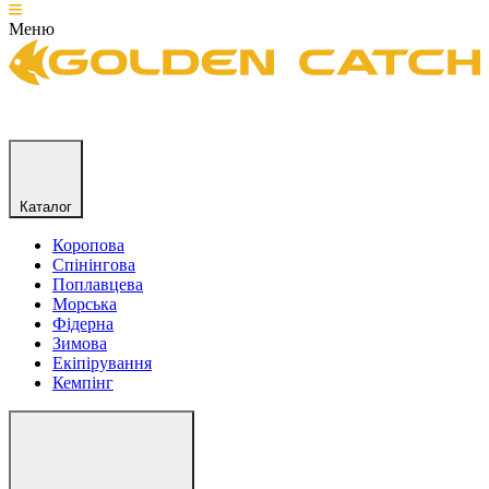
Меню
Каталог
Коропова
Спінінгова
Поплавцева
Морська
Фідерна
Зимова
Екіпірування
Кемпінг