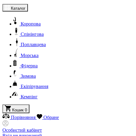
Каталог
Коропова
Спінінгова
Поплавцева
Морська
Фідерна
Зимова
Екіпірування
Кемпінг
Кошик
0
Порівняння
Обране
Особистий кабінет
Вхід не виконаний