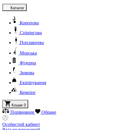
Каталог
Коропова
Спінінгова
Поплавцева
Морська
Фідерна
Зимова
Екіпірування
Кемпінг
Кошик
0
Порівняння
Обране
Особистий кабінет
Вхід не виконаний