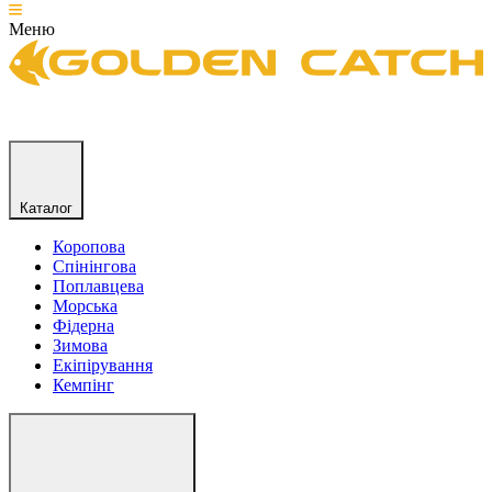
Меню
Каталог
Коропова
Спінінгова
Поплавцева
Морська
Фідерна
Зимова
Екіпірування
Кемпінг