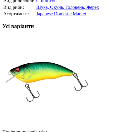
Вид риболовлі:
Спінінгова
Вид риби:
Щука,
Окунь,
Головень,
Жерех
Асортимент:
Japanese Domestic Market
Усі варіанти
Порівняння варіантів: