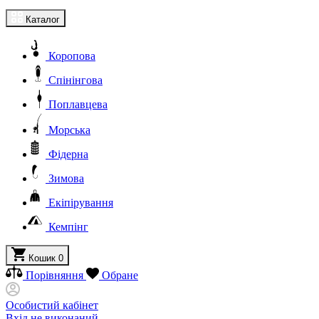
Каталог
Коропова
Спінінгова
Поплавцева
Морська
Фідерна
Зимова
Екіпірування
Кемпінг
Кошик
0
Порівняння
Обране
Особистий кабінет
Вхід не виконаний