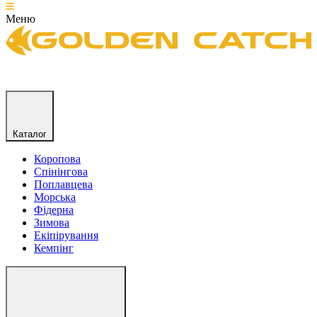
Меню
Каталог
Коропова
Спінінгова
Поплавцева
Морська
Фідерна
Зимова
Екіпірування
Кемпінг