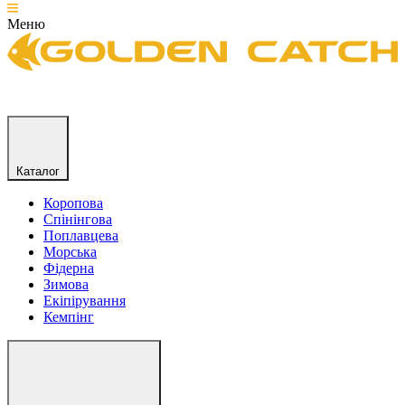
Меню
Каталог
Коропова
Спінінгова
Поплавцева
Морська
Фідерна
Зимова
Екіпірування
Кемпінг