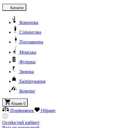
Каталог
Коропова
Спінінгова
Поплавцева
Морська
Фідерна
Зимова
Екіпірування
Кемпінг
Кошик
0
Порівняння
Обране
Особистий кабінет
Вхід не виконаний