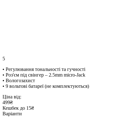
5
• Регулювання тональності та гучності
• Роз'єм під свінгер – 2.5mm micro-Jack
• Вологозахист
• 9 вольтові батареї (не комплектуються)
Ціна від:
499₴
Кешбек до 15₴
Варіанти