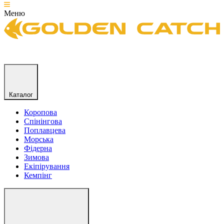
Меню
Каталог
Коропова
Спінінгова
Поплавцева
Морська
Фідерна
Зимова
Екіпірування
Кемпінг