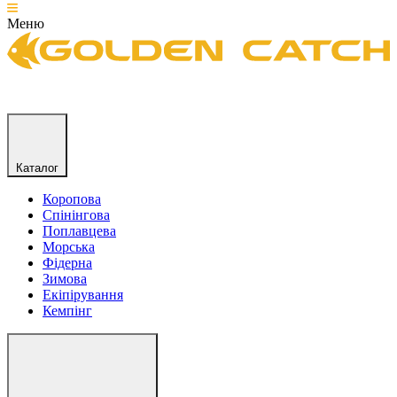
Меню
Каталог
Коропова
Спінінгова
Поплавцева
Морська
Фідерна
Зимова
Екіпірування
Кемпінг