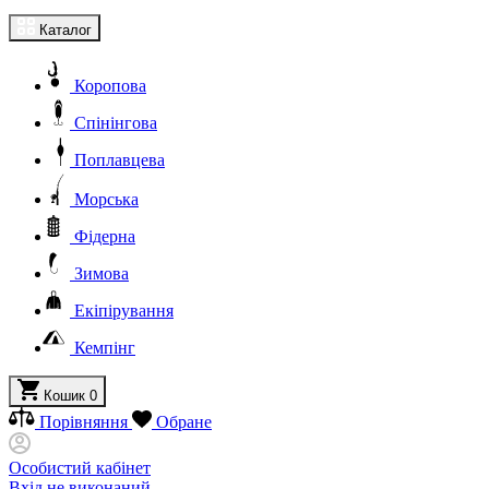
Каталог
Коропова
Спінінгова
Поплавцева
Морська
Фідерна
Зимова
Екіпірування
Кемпінг
Кошик
0
Порівняння
Обране
Особистий кабінет
Вхід не виконаний