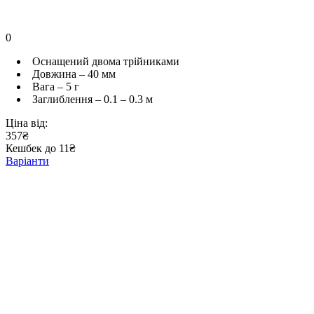
0
Оснащений двома трійниками
Довжина – 40 мм
Вага – 5 г
Заглиблення – 0.1 – 0.3 м
Ціна від:
357₴
Кешбек до 11₴
Варіанти