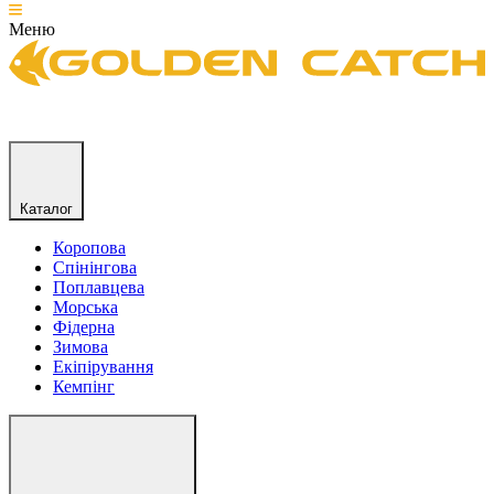
Меню
Каталог
Коропова
Спінінгова
Поплавцева
Морська
Фідерна
Зимова
Екіпірування
Кемпінг