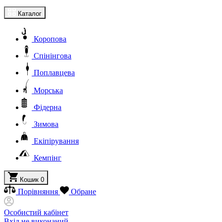
Каталог
Коропова
Спінінгова
Поплавцева
Морська
Фідерна
Зимова
Екіпірування
Кемпінг
Кошик
0
Порівняння
Обране
Особистий кабінет
Вхід не виконаний