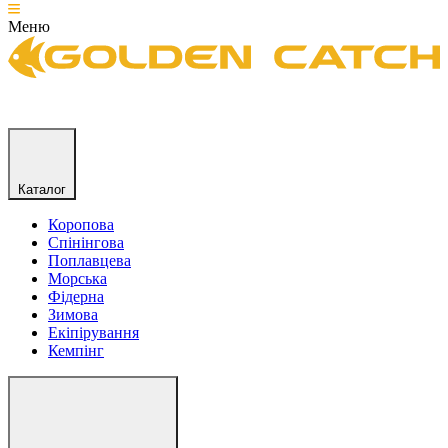
Меню
Каталог
Коропова
Спінінгова
Поплавцева
Морська
Фідерна
Зимова
Екіпірування
Кемпінг