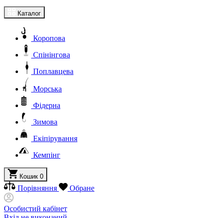
Каталог
Коропова
Спінінгова
Поплавцева
Морська
Фідерна
Зимова
Екіпірування
Кемпінг
Кошик
0
Порівняння
Обране
Особистий кабінет
Вхід не виконаний