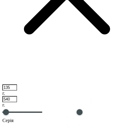
г.
г.
Серія