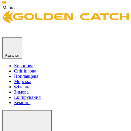
Меню
Каталог
Коропова
Спінінгова
Поплавцева
Морська
Фідерна
Зимова
Екіпірування
Кемпінг