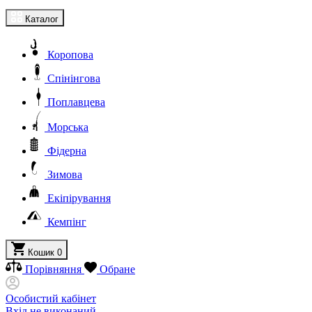
Каталог
Коропова
Спінінгова
Поплавцева
Морська
Фідерна
Зимова
Екіпірування
Кемпінг
Кошик
0
Порівняння
Обране
Особистий кабінет
Вхід не виконаний