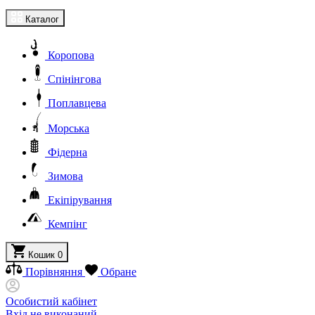
Каталог
Коропова
Спінінгова
Поплавцева
Морська
Фідерна
Зимова
Екіпірування
Кемпінг
Кошик
0
Порівняння
Обране
Особистий кабінет
Вхід не виконаний