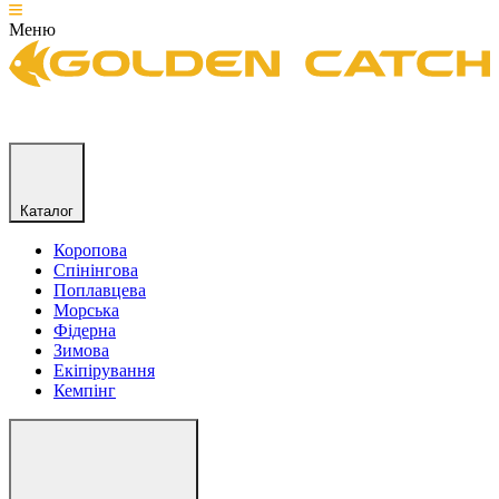
Меню
Каталог
Коропова
Спінінгова
Поплавцева
Морська
Фідерна
Зимова
Екіпірування
Кемпінг