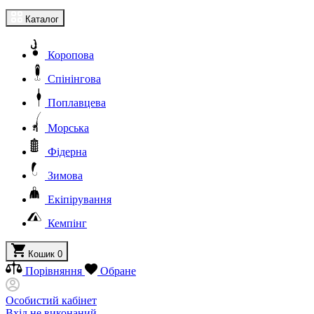
Каталог
Коропова
Спінінгова
Поплавцева
Морська
Фідерна
Зимова
Екіпірування
Кемпінг
Кошик
0
Порівняння
Обране
Особистий кабінет
Вхід не виконаний