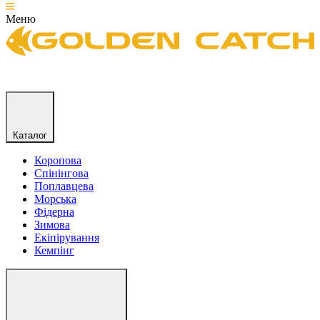
Меню
Каталог
Коропова
Спінінгова
Поплавцева
Морська
Фідерна
Зимова
Екіпірування
Кемпінг