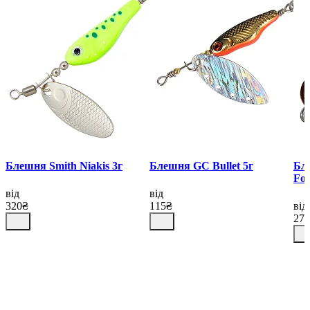
Блешня Smith Niakis 3г
Блешня GC Bullet 5г
Бл
For
від
від
320₴
115₴
від
27